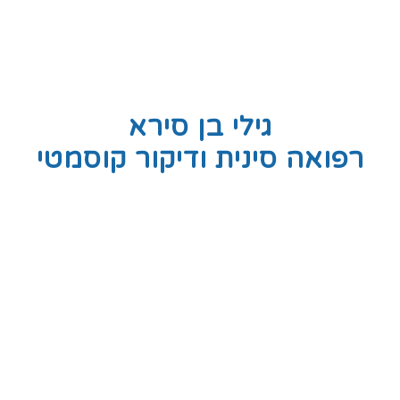
גילי בן סירא
רפואה סינית ודיקור קוסמטי
"שיטת הדיקור הייחודית בה מטפלת
גילי ובמקביל הניסיון העשיר אותו
צברה,
מקנים לה את היכולת לאבחן את
הבעיה ממנה סובל המטופל